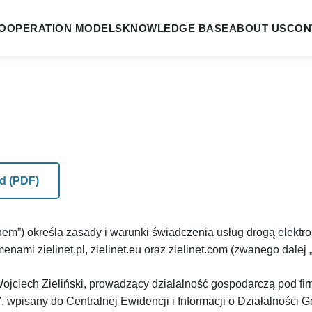
OOPERATION MODELS
KNOWLEDGE BASE
ABOUT US
CON
d (PDF)
em”) określa zasady i warunki świadczenia usług drogą elektr
ami zielinet.pl, zielinet.eu oraz zielinet.com (zwanego dalej 
Wojciech Zieliński, prowadzący działalność gospodarczą pod fi
7
, wpisany do Centralnej Ewidencji i Informacji o Działalności