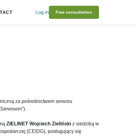
TACT
Log in
Free consultation
oniczną za pośrednictwem serwisu
„Serwisem”).
rmą
ZIELINET Wojciech Zieliński
z siedzibą w
 Gospodarczej (CEIDG), posługujący się