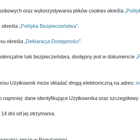
sobowych oraz wykorzystywania plików cookies określa
„Polit
e określa
„Polityka Bezpieczeństwa”
.
isu określa
„Deklaracja Dostępności”
.
potencjalne luki bezpieczeństwa, dostępny jest w dokumencie
„
wisu Użytkownik może składać drogą elektroniczną na adres:
i
 najmniej: dane identyfikujące Użytkownika oraz szczegółowy 
14 dni od jej otrzymania.
nywania zmian w Regulaminie.