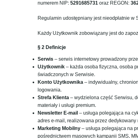
numerem NIP:
5291685731
oraz REGON:
36
Regulamin udostępniany jest nieodpłatnie w S
Każdy Użytkownik zobowiązany jest do zapozn
§ 2 Definicje
Serwis
– serwis internetowy prowadzony przez
Użytkownik
– każda osoba fizyczna, osoba p
świadczonych w Serwisie.
Konto Użytkownika
– indywidualny, chronion
logowania.
Strefa Klienta
– wydzielona część Serwisu, d
materiały i usługi premium.
Newsletter E-mail
– usługa polegająca na cy
adres e-mail, realizowana przez dedykowany
Marketing Mobilny
– usługa polegająca na p
pośrednictwem masowych kampanii SMS, MMS