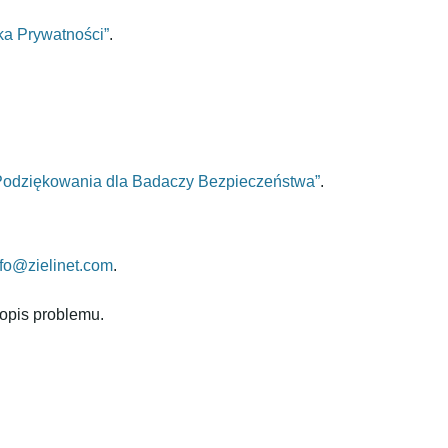
yka Prywatności”
.
Podziękowania dla Badaczy Bezpieczeństwa”
.
nfo@zielinet.com
.
opis problemu.