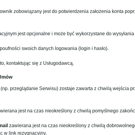
kownik zobowiązany jest do potwierdzenia założenia konta poprz
tracyjnym jest opcjonalne i może być wykorzystane do wysyła
oufności swoich danych logowania (login i hasło).
o, kontaktując się z Usługodawcą.
 Umów
p. przeglądanie Serwisu) zostaje zawarta z chwilą wejścia pr
rana jest na czas nieokreślony z chwilą pomyślnego zakończeni
mail
zawierana jest na czas nieokreślony z chwilą dobrowolneg
c w link rezygnacyjny.