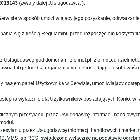
2013143
(zwany dalej „Usługodawcą”).
erwisie w sposób umożliwiający jego pozyskanie, odtwarzanie 
ania się z treścią Regulaminu przed rozpoczęciem korzystania
 Usługodawcę pod domenami zielinet.pl, zielinet.eu i zielinet.
rawna lub jednostka organizacyjna nieposiadająca osobowości p
y hasłem panel Użytkownika w Serwisie, umożliwiający dostęp d
ostępna wyłącznie dla Użytkowników posiadających Konto, w 
klicznym przesyłaniu przez Usługodawcę informacji handlowyc
 moduł.
rzesyłaniu przez Usługodawcę informacji handlowych i market
, VMS lub RCS, świadczona wyłącznie na podstawie odrębne